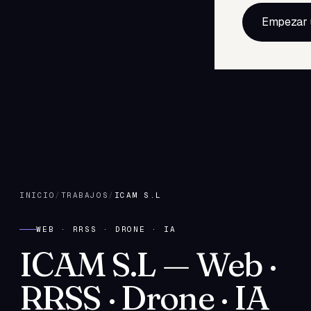
Empezar 
INICIO
/
TRABAJOS
/
ICAM S.L
WEB · RRSS · DRONE · IA
ICAM S.L
—
Web ·
RRSS · Drone · IA