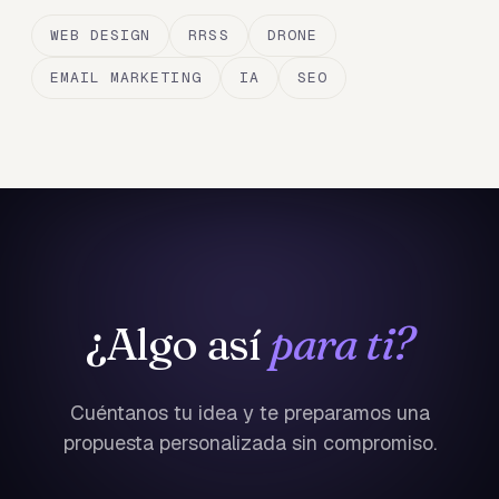
WEB DESIGN
RRSS
DRONE
EMAIL MARKETING
IA
SEO
¿Algo así
para ti?
Cuéntanos tu idea y te preparamos una
propuesta personalizada sin compromiso.