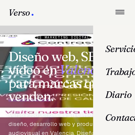
Verso
AGENCIA DE MARKETING DIGITAL · VALENCIA
Servici
Diseño web, SEO y
vídeo en
Valencia
Trabaj
para marcas que
venden
.
Diario
Verso Productions es un estudio de
Contac
diseño, desarrollo web y producción
audiovisual en Valencia. Diseñamos