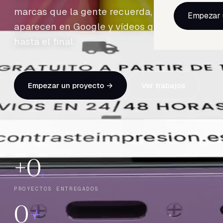
marcas que la gente recuerda, webs que
Empezar 
aparecen en Google y vídeos que se ven
hasta el final.
Empezar un proyecto →
Ver trabajos
+
0
.
PROYECTOS ENTREGADOS
0
+